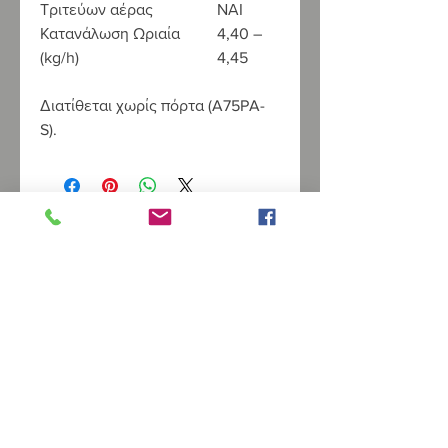
Τριτεύων αέρας
ΝΑΙ
Κατανάλωση Ωριαία
4,40 –
(kg/h)
4,45
Διατίθεται χωρίς πόρτα (A75PA-
S).
Χρήσιμα
Ισολογισμοί
Πολιτική Απορρήτου
ΑΡ.ΓΕΜΗ
5967101000