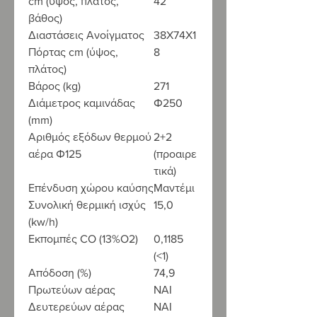
cm (ύψος, πλάτος,
42
βάθος)
Διαστάσεις Ανοίγματος
38X74X1
Πόρτας cm (ύψος,
8
πλάτος)
Βάρος (kg)
271
Διάμετρος καμινάδας
Φ250
(mm)
Αριθμός εξόδων θερμού
2+2
αέρα Φ125
(προαιρε
τικά)
Επένδυση χώρου καύσης
Μαντέμι
Συνολική θερμική ισχύς
15,0
(kw/h)
Εκπομπές CO (13%O2)
0,1185
(<1)
Απόδοση (%)
74,9
Πρωτεύων αέρας
ΝΑΙ
Δευτερεύων αέρας
ΝΑΙ