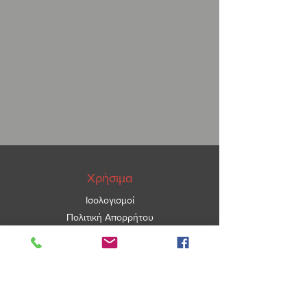
διακοσμητική πινελιά
Τα υαλότουβλα θα τα βρείτε σε
διαστάσεις : υαλότουβλα 19 Χ 19 Χ 8, 9
Χ 19 Χ 8, υαλότουβλα 24 Χ 24 Χ 8,
υαλότουβλα 30 Χ 30 Χ 8 .
Υαλότουβλα δαπέδου – υαλόπλακες
σε διαστάσεις 20 Χ 20 Χ 2,2,
υαλόπλακες 25 Χ 25 Χ 2,2.
Χρήσιμα
Ισολογισμοί
Πολιτική Απορρήτου
ΑΡ.ΓΕΜΗ
5967101000