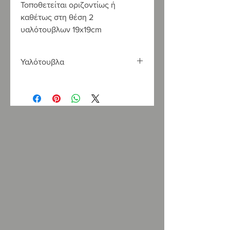
Τοποθετείται οριζοντίως ή
καθέτως στη θέση 2
υαλότουβλων 19
x
19
cm
Υαλότουβλα
Η LOUKATOS S.A., Επίσημος
αντιπρόσωπος της Ravelli και της La
Nordica Extraflame, εισάγει
υαλότουβλα απο το 1990. Διαθέτουμε
υαλότουβλα Τσεχίας SEVES, αρίστης
ποιότητας και υψηλων προδιαγραφών
σε μεγάλη ποικιλία σχεδίων και
χρωμάτων. Διαθέτουμε επίσης μεγάλη
γκάμα σε υαλότουβλα ειδικών
διαστάσεων.
Υαλότουβλα και υαλόπλακες δαπέδου,
υαλότουβλα εξαερισμού υαλότουβλα
ζωγραφιστά, που φωτίζουν τον χώρο
σας προσθέτοντας μια ενδιαφέρουσα