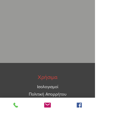
σχεδίων, με κόκινα, κίτρινα, λευκά
ή
καφέ
πυρότουβλα, σε ίσια, πρισματική
ή ημικυκλική μορφή, δύο ή τριών
όψεων.
Προτείνουμε το κατάλληλο για τον
χώρο και τις ανάγκες σας τζάκι,
κάνουμε την τοποθέτηση με το
εξειδικευμένο προσωπικό μας, και σας
προσφέρουμε μια ολοκληρωμένη και
απολύτως στα μέτρα σας λύση, με
σεβασμό στο γούστο και τις επιθυμίες
σας.
Χρήσιμα
Ισολογισμοί
Πολιτική Απορρήτου
ΑΡ.ΓΕΜΗ
5967101000