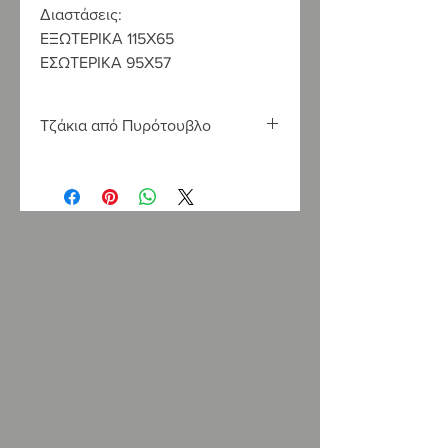
Διαστάσεις:
ΕΞΩΤΕΡΙΚΑ 115Χ65
ΕΣΩΤΕΡΙΚΑ 95Χ57
Τζάκια από Πυρότουβλο
Για περισσότερα από 20 χρόνια, η
LOUKATOS
S
.
A
. κατασκευάζει με
πρώτες ύλες αρίστης ποιότητας που
εισάγονται αποκλειστικά από
κορυφαίους Ευρωπαικούς οίκους,
κλασσικά παραδοσιακά τζάκια από
πυρότουβλο.
Τα προκατασκευασμένα παραδοσιακά
τζάκια από πυρότουβλο, είναι τζάκια
ανοιχτού στομίου
που διαχέουν την
θερμότητα στον χώρο
της
εγκατάστασης,
μέσω τοπικής
ακτινοβολίας. Είναι διαθέσιμα σε
μεγάλη ποικιλία χρωμάτων και