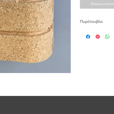
Επικοινωνήστε
Πυρότουβλα
Η
LOUKATOS
S
.
A
. ε
κατάλληλα για όλες τι
τεράστια γκάμα χρωμ
Στο κατάστημά μας θα
πυρότουβλα Τσεχίας τ
Γαλλίας του οίκου “
F
πυρότουβλα του οίκο
Όλα τα πυρότουβλα 
τουλάχιστον 32% αλού
αντέχουν σε θερμοκρ
Με γνώμονα την άρισ
αντοχή των παραπάνω
τους σε κατασκευές 
που εμπορευόμαστε α
ανθεκτική πρόταση δ
σε εξωτερικές επενδύ