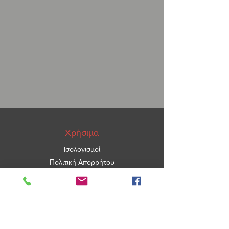
διακοσμητική πινελιά
Τα υαλότουβλα θα τα βρείτε σε
διαστάσεις : υαλότουβλα 19 Χ 19 Χ 8, 9
Χ 19 Χ 8, υαλότουβλα 24 Χ 24 Χ 8,
υαλότουβλα 30 Χ 30 Χ 8 .
Υαλότουβλα δαπέδου – υαλόπλακες
σε διαστάσεις 20 Χ 20 Χ 2,2,
υαλόπλακες 25 Χ 25 Χ 2,2.
Χρήσιμα
Ισολογισμοί
Πολιτική Απορρήτου
ΑΡ.ΓΕΜΗ
5967101000