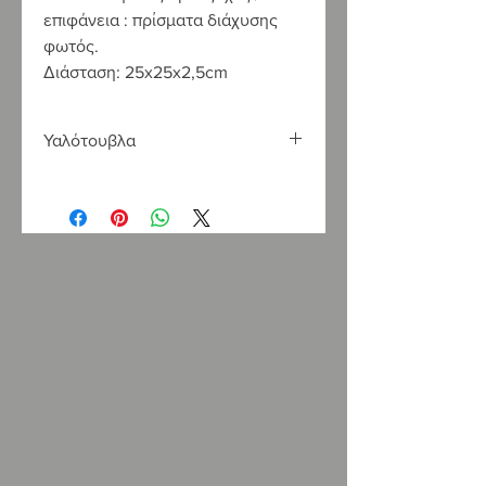
επιφάνεια : πρίσματα διάχυσης
φωτός.
Διάσταση: 25x25x2,5cm
Υαλότουβλα
Η LOUKATOS S.A., Επίσημος
αντιπρόσωπος της Ravelli και της La
Nordica Extraflame, εισάγει
υαλότουβλα απο το 1990. Διαθέτουμε
υαλότουβλα Τσεχίας SEVES, αρίστης
ποιότητας και υψηλων προδιαγραφών
σε μεγάλη ποικιλία σχεδίων και
χρωμάτων. Διαθέτουμε επίσης μεγάλη
γκάμα σε υαλότουβλα ειδικών
διαστάσεων.
Υαλότουβλα και υαλόπλακες δαπέδου,
υαλότουβλα εξαερισμού υαλότουβλα
ζωγραφιστά, που φωτίζουν τον χώρο
σας προσθέτοντας μια ενδιαφέρουσα