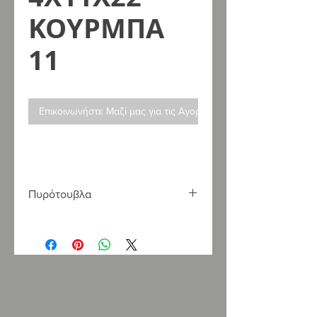
ΚΟΥΡΜΠΑ
11
Επικοινωνήστε Μαζί μας για τις Αγορές σας
Πυρότουβλα
Η
LOUKATOS
S
.
A
. εισάγει και
εμπορεύεται πυρότουβλα κατάλληλα
για όλες τις εφαρμογές και τις
απαιτήσεις, σε τεράστια γκάμα
χρωμάτων και διαστάσεων.
Στο κατάστημά μας θα βρείτε τα
αρίστης ποιότητας πυρότουβλα