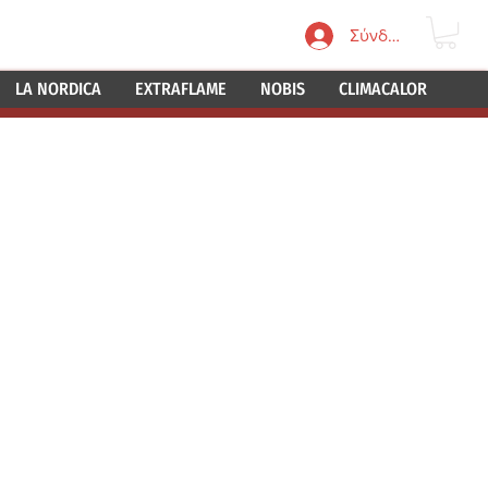
ΙΝΩΝΙΑ
Σύνδεση
LA NORDICA
EXTRAFLAME
NOBIS
CLIMACALOR