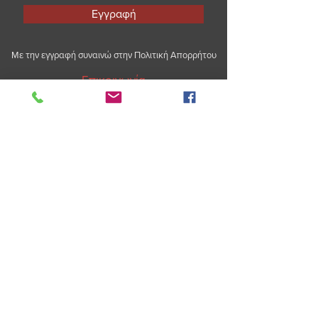
Εγγραφή
Με την εγγραφή συναινώ στην
Πολιτική Απορρήτου
Επικοινωνία
Τηλέφωνο:
210 6039 580
Email:
info@loukatos.gr
Διεύθυνση:
19ο χλμ. Λεωφ. Μαραθώνος,
Πικέρμι, 19009
© Copyright Loukatos S.A. | All rights reserved