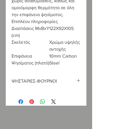
χωρίς αναθυμιάσεις, καθώς και
ομοιόμορφη θερμότητα σε όλη
την επιφάνεια ψησίματος.
Επιπλέον πληροφορίες
∆ιαστάσεις ΜxΒxΥ
122X92X105
(cm)
Σκελετός
Χρώμα υψηλής
αντοχής
Επιφάνεια
10mm Carbon
Ψησίματος (πλατό)
Steel
ΨΗΣΤΑΡΙΕΣ-ΦΟΥΡΝΟΙ