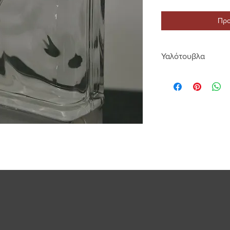
Προ
Υαλότουβλα
Η LOUKATOS S.A., Επ
και της La Nordica E
το 1990. Διαθέτουμε
αρίστης ποιότητας κ
μεγάλη ποικιλία σχε
επίσης μεγάλη γκάμα
διαστάσεων.
Υαλότουβλα και υαλ
εξαερισμού υαλότουβ
χώρο σας προσθέτον
διακοσμητική πινελιά
Τα υαλότουβλα θα τα 
19 Χ 19 Χ 8, 9 Χ 19 Χ
υαλότουβλα 30 Χ 30 
υαλόπλακες σε διαστ