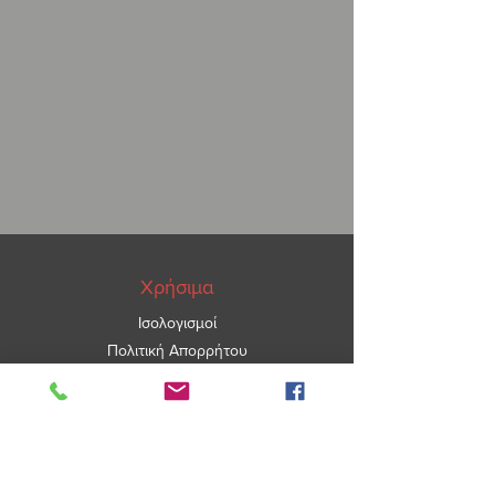
Υαλότουβλα δαπέδου – υαλόπλακες
σε διαστάσεις 20 Χ 20 Χ 2,2,
υαλόπλακες 25 Χ 25 Χ 2,2.
Χρήσιμα
Ισολογισμοί
Πολιτική Απορρήτου
ΑΡ.ΓΕΜΗ
5967101000