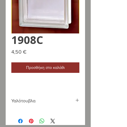
1908C
Τιμή
4,50 €
Προσθήκη στο καλάθι
Υαλότουβλα
Η LOUKATOS S.A., Επίσημος
αντιπρόσωπος της Ravelli και της La
Nordica Extraflame, εισάγει