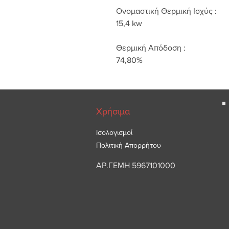
Ονομαστική Θερμική Ισχύς :
15,4 kw
Θερμική Απόδοση :
74,80%
Χρήσιμα
Ισολογισμοί
Πολιτική Απορρήτου
ΑΡ.ΓΕΜΗ 5967101000