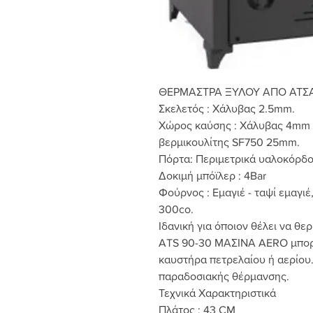
ΘΕΡΜΑΣΤΡΑ ΞΥΛΟΥ ΑΠΟ ΑΤΣ
Σκελετός : Χάλυβας 2.5
mm
.
Χώρος καύσης : Χάλυβας 4
mm
βερμικουλίτης
SF
750 25
mm
.
Πόρτα: Περιμετρικά υαλοκόρδο
Δοκιμή μπόϊλερ : 4Bar
Φούρνος : Εμαγιέ - ταψί εμαγι
300co.
Ιδανική για όποιον θέλει να θε
ATS
90-30 ΜΑΣΙΝΑ
AERO
μπορ
καυστήρα πετρελαίου ή αερίου
παραδοσιακής θέρμανσης.
Τεχνικά Χαρακτηριστικά
Πλάτος :
43
CM