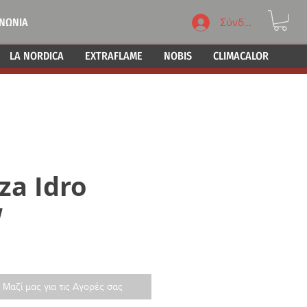
ΙΝΩΝΙΑ
Σύνδεση
LA NORDICA
EXTRAFLAME
NOBIS
CLIMACALOR
za Idro
W
 Μαζί μας για τις Αγορές σας