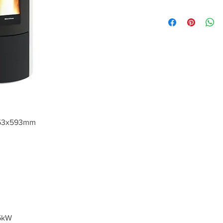
153x593mm
,5kW