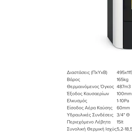
Διαστάσεις (ΠxΥxΒ)
495x1
Βάρος
165kg
Θερμαινόμενος Όγκος
487m3
Έξοδος Καυσαερίων
100mm
Ελκυσμός
1-10Pa
Είσοδος Αέρα Καύσης
60mm
Υδραυλικές Συνδέσεις
3/4" Θ
Περιεχόμενο Λέβητα
15lt
Συνολική Θερμική Ισχύς
5,2-18