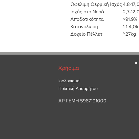
Ωφέλιμη Θερμική Ισχύς
4,8-17
Ισχύς στο Νερό
2,7-12
Αποδοτικότητα
>91,9%
Κατανάλωση
1,1-4,0
Δοχείο Πέλλετ
~27kg
Χρήσιμα
Ισολογισμοί
Πολιτική Απορρήτου
ΑΡ.ΓΕΜΗ 5967101000