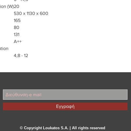
ion (W)
20
530 x 1130 x 600
165
80
131
A++
ation
4,8 - 12
Εγγραφή
© Copyright Loukatos S.A. | All rights reserved