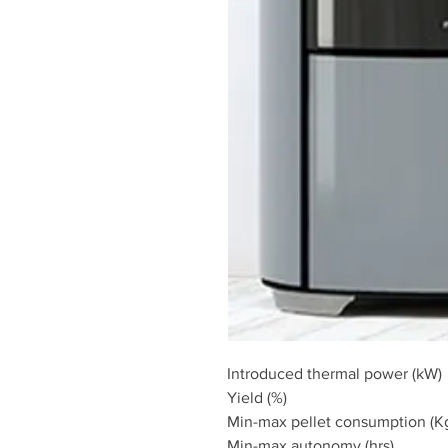
Introduced thermal power (kW)
Yield (%)
Min-max pellet consumption (K
Min-max autonomy (hrs)