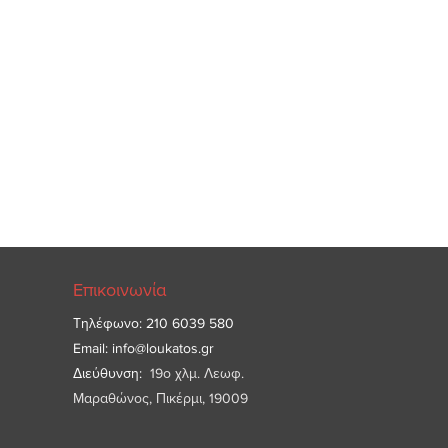
Επικοινωνία
Τηλέφωνο: 210 6039 580
Email:
info@loukatos.gr
Διεύθυνση:
19ο χλμ. Λεωφ.
Μαραθώνος, Πικέρμι, 19009