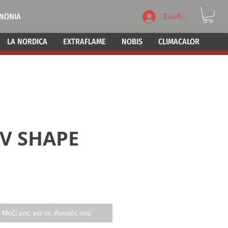
ΙΝΩΝΙΑ
Σύνδεση
LA NORDICA
EXTRAFLAME
NOBIS
CLIMACALOR
V SHAPE
 Μαζί μας για τις Αγορές σας