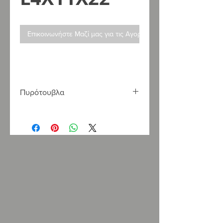
Επικοινωνήστε Μαζί μας για τις Αγορές σας
Πυρότουβλα
Η
LOUKATOS
S
.
A
. εισάγει και
εμπορεύεται πυρότουβλα κατάλληλα
για όλες τις εφαρμογές και τις
απαιτήσεις, σε τεράστια γκάμα
χρωμάτων και διαστάσεων.
Στο κατάστημά μας θα βρείτε τα
αρίστης ποιότητας πυρότουβλα
Τσεχίας του οίκου "
REFRASIL
",
πυρότουβλα Γαλλίας του οίκου
“
FONTES
”, καθώς επίσης και τα
πυρότουβλα του οίκου “
BRICKIT