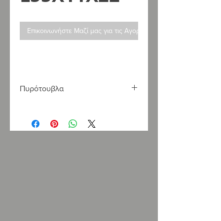
Επικοινωνήστε Μαζί μας για τις Αγορές σας
Πυρότουβλα
Η
LOUKATOS
S
.
A
. εισάγει και
εμπορεύεται πυρότουβλα κατάλληλα
για όλες τις εφαρμογές και τις
απαιτήσεις, σε τεράστια γκάμα
χρωμάτων και διαστάσεων.
Στο κατάστημά μας θα βρείτε τα
αρίστης ποιότητας πυρότουβλα
Τσεχίας του οίκου "
REFRASIL
",
πυρότουβλα Γαλλίας του οίκου
“
FONTES
”, καθώς επίσης και τα
πυρότουβλα του οίκου “
BRICKIT