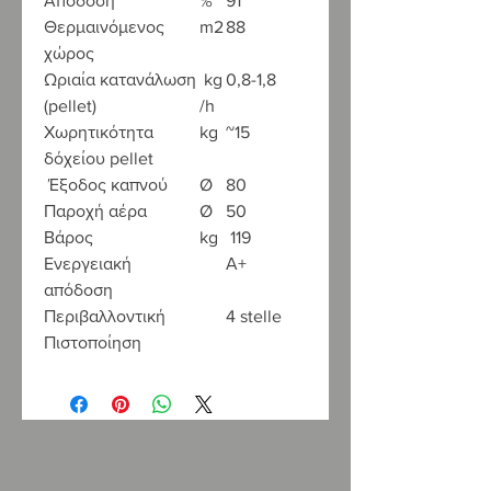
Απόδοση
%
91
Θερμαινόμενος
m2
88
χώρος
Ωριαία κατανάλωση
kg
0,8-1,8
(pellet)
/h
Χωρητικότητα
kg
~15
δόχείου pellet
Έξοδος καπνού
Ø
80
Παροχή αέρα
Ø
50
Βάρος
kg
119
Ενεργειακή
Α+
απόδοση
Περιβαλλοντική
4 stelle
Πιστοποίηση