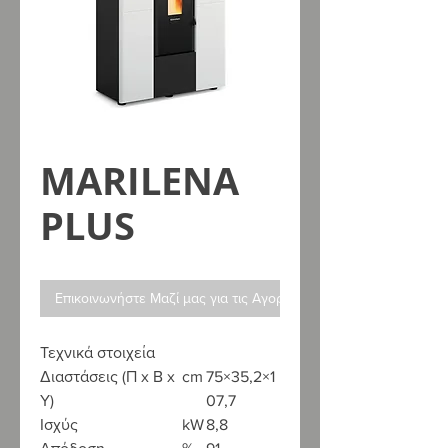
MARILENA
PLUS
Επικοινωνήστε Μαζί μας για τις Αγορές σας
Τεχνικά στοιχεία
Διαστάσεις (Π x Β x
cm
75×35,2×1
Υ)
07,7
Ισχύς
kW
8,8