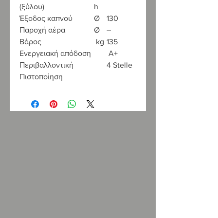
(ξύλου)
h
Έξοδος καπνού
Ø
130
Παροχή αέρα
Ø
–
Βάρος
kg
135
Ενεργειακή απόδοση
Α+
Περιβαλλοντική
4 Stelle
Πιστοποίηση