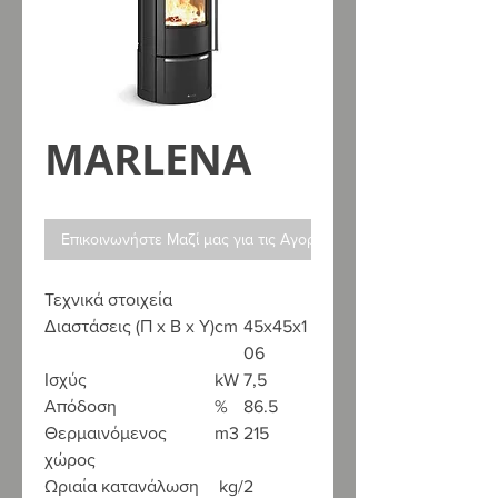
MARLENA
Επικοινωνήστε Μαζί μας για τις Αγορές σας
Τεχνικά στοιχεία
Διαστάσεις (Π x Β x Υ)
cm
45x45x1
06
Ισχύς
kW
7,5
Απόδοση
%
86.5
Θερμαινόμενος
m3
215
χώρος
Ωριαία κατανάλωση
kg/
2