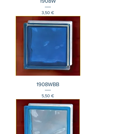
1908W
Τιμή
3,50 €
1908WBB
Τιμή
5,50 €