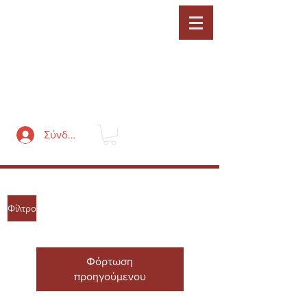
LOUKATOS S.A.
ΑΡΧΙΚΗ
Η
ΕΤΑΙΡΕΙΑ
ΕΠΙΚΟΙΝΩΝΙΑ
Σύνδεση
Φίλτρο
Φόρτωση
προηγούμενου